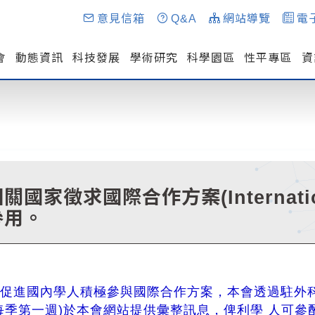
意見信箱
Q&A
網站導覽
電
會
動態資訊
科技發展
學術研究
科學園區
性平專區
資
國家徵求國際合作方案(International 
參用。
為促進國內學人積極參與國際合作方案，本會透過駐外
每季第一週)於本會網站提供彙整訊息，俾利學 人可