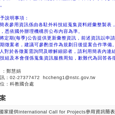
隊。
特予說明事項：
於簡表參用資訊係由各駐外科技組蒐集資料經彙整製表
案，悉依國外辦理機構所公布內容為準。
會將定期(每季)公告提供更新彙整資訊，前述資訊以
定期徵案者，建議可參酌並作為規劃日後提案合作準備
請人對於各徵案需詢問及瞭解細節者，請利用簡表內連
科技組及本會僅係蒐集資訊服務周知，歉難代為回答各
 ：鄭慧娟
：02-27377472 hccheng1@nstc.gov.tw
單位：科教國合處
案
家提供International Call for Projects參用資訊簡表