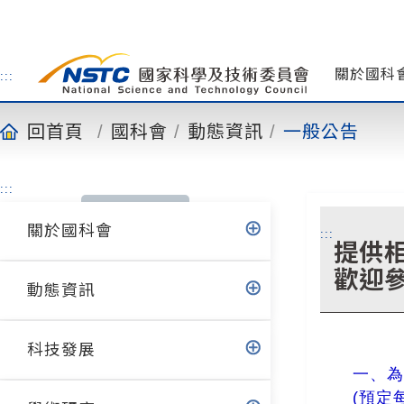
到
主
要
內
關於國科
:::
容
回首頁
國科會
動態資訊
一般公告
:::
關於國科會
:::
提供相關
歡迎
動態資訊
科技發展
一、
(預定