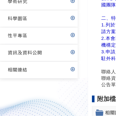
學術研究
國團
二、
科學園區
1.列
請方
性平專區
2.本
機構
3.申
資訊及資料公開
駐外
相關連結
聯絡人
聯絡資訊
公告
附加檔
相關國