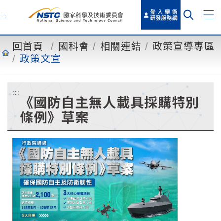
到
主
:::
要
內
回首頁
國科會
相關連結
政策宣導專區
容
政策文宣
:::
《國防自主無人載具採購特別
條例》草案