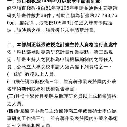
一、張百棧教授105年9月以後未申請新計畫
經查張百棧教授自81年至105年申請並通過本部專題
研究計畫件數共38件，補助金額為新臺幣27,798,76
0元。據報導，張教授105年9月份進入珠海學院授
課，該時點之後，張教授並未申請新計畫。
二、本部刻正就張教授之計畫主持人資格進行查處中
依「科技部補助專題研究計畫作業要點」第三點規
定，計畫主持人之資格為申請機構編制內之專任人
員，公私立大專院校申請人須具備下列資格之一：
(一)助理教授以上人員。
(二)擔任講師職務滿三年，並有著作發表於國內外著
名學術期刊或專利技術報告專書。
(三)具博士學位且受聘為助理研究員以上或相當資格
之人員。
(四)附屬醫院中擔任主治醫師滿二年或獲碩士學位從
事研究工作滿三年，並有著作發表於國內外著名學術
期刊之醫藥相關人員。