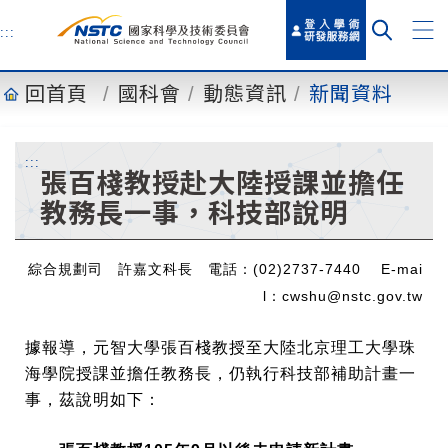
到
主
:::
要
內
回首頁
國科會
動態資訊
新聞資料
容
:::
張百棧教授赴大陸授課並擔任
教務長一事，科技部說明
綜合規劃司 許嘉文科長 電話：(02)2737-7440 E-mai
l：cwshu@nstc.gov.tw
據報導，元智大學張百棧教授至大陸北京理工大學珠
海學院授課並擔任教務長，仍執行科技部補助計畫一
事，茲說明如下：