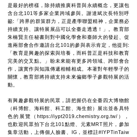
是最好的榜樣，除持續推廣科普與永續概念，更讓包
含台北101等多家企業跨域參與。謝達斌次長特別呼
籲:「跨界的群策群力，正是產學聯盟精神，企業務必
持續支持、讓特展展品可以全臺走透透！」。教育部
朱楠賢主任秘書則對中國化學會和臺師大的發起、促
進兩部會合作邀請台北101的參與表示肯定，他提到:
「教育是興趣的探索與培養，而科普正是科技和教育
完美的交叉點。」盼未來能有更多跨領域、跨部會合
作，讓實作與知識傳遞相輔相成。本著對年輕學子的
關懷，教育部將持續支持未來偏鄉學子參觀特展的活
動。
有興趣參觀特展的民眾，請把握仍在全臺四大博物館
（科博館、海科館、科工館、海生館）展出並各具特
色的展覽（
https://iypt2019.chemistry.org.tw/
），
也歡迎民眾拍下台北101點燈、元素MRT照片，參加
集章活動，上傳個人臉書、IG，並標註#IYPTinTaiw