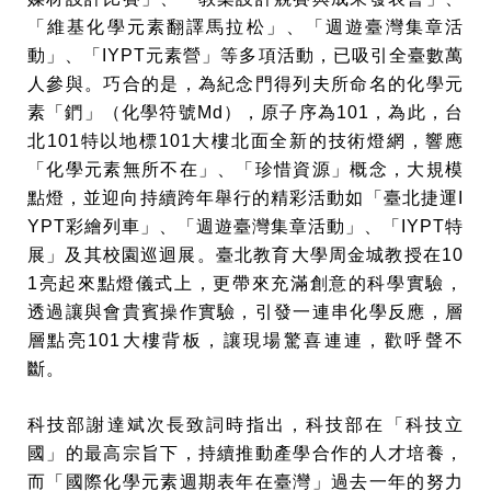
「維基化學元素翻譯馬拉松」、「週遊臺灣集章活
動」、「IYPT元素營」等多項活動，已吸引全臺數萬
人參與。巧合的是，為紀念門得列夫所命名的化學元
素「鍆」（化學符號Md），原子序為101，為此，台
北101特以地標101大樓北面全新的技術燈網，響應
「化學元素無所不在」、「珍惜資源」概念，大規模
點燈，並迎向持續跨年舉行的精彩活動如「臺北捷運I
YPT彩繪列車」、「週遊臺灣集章活動」、「IYPT特
展」及其校園巡迴展。臺北教育大學周金城教授在10
1亮起來點燈儀式上，更帶來充滿創意的科學實驗，
透過讓與會貴賓操作實驗，引發一連串化學反應，層
層點亮101大樓背板，讓現場驚喜連連，歡呼聲不
斷。
科技部謝達斌次長致詞時指出，科技部在「科技立
國」的最高宗旨下，持續推動產學合作的人才培養，
而「國際化學元素週期表年在臺灣」過去一年的努力