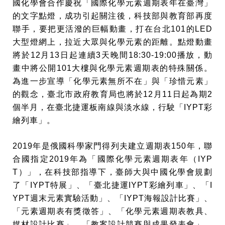
國化學會合作慶祝「國際化學元素週期表年在臺灣」
的文字點燈，成功引起關注後，科技部與教育部再度
聯手，要把更活潑的巨幅動畫，打在台北101的LED
大型燈網上，拉近大眾與化學元素的距離。點燈動畫
將於12月13日起連續3天晚間18:30-19:00播放，動
畫中將公開101大樓與化學元素週期表的特殊關係。
為進一步宣導「化學元素無所不在」與「珍惜元素」
的觀念，臺北市政府教育局也將於12月11日起為期2
個半月，在臺北捷運板南線與淡水線，行駛「IYPT彩
繪列車」。
2019年是俄國科學家門得列夫建立週期表150年，聯
合國指定2019年為「國際化學元素週期表年（IYP
T）」，在科技部指導下，臺師大與中國化學會規劃
了「IYPT特展」、「臺北捷運IYPT彩繪列車」、「I
YPT週末元素實驗活動」、「IYPT海報設計比賽」、
「元素週期表有獎徵答」、「化學元素週期表教具、
媒材設計比賽」、「教案設計競賽與成果發表會」、