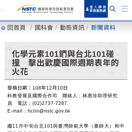
到
主
:::
要
內
回首頁
國科會
動態資訊
新聞資料
容
:::
化學元素101鍆與台北101碰
撞 擊出歡慶國際週期表年的
火花
發稿日期：108年12月10日
科教發展及國際合作司 聯絡人：林惠珍助理研究
員 電話：(02)2737-7287
E-mail：
hclin@nstc.gov.tw
繼11月中旬台北101與臺灣師範大學（臺師大）和中