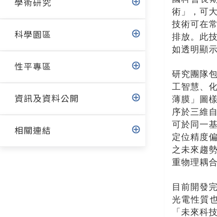
學術研究
術」，可
技術可在
科學園區
排放。此
如透明顯
性平專區
研究團隊
工智慧、
資訊及資料公開
薄膜」圖
序於三維
可於同一
相關連結
定位精度
之未來趨
重物理耦
目前開發
光電性質
「未來科