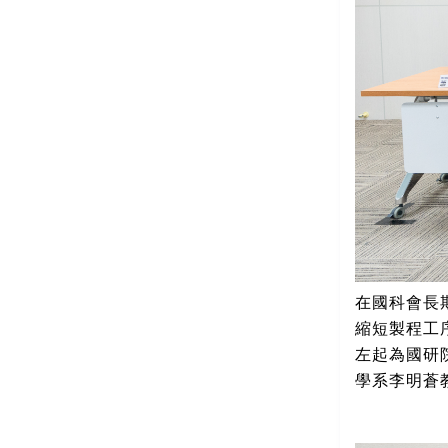
在國科會長
縮短製程工
左起為國研
學系李明蒼