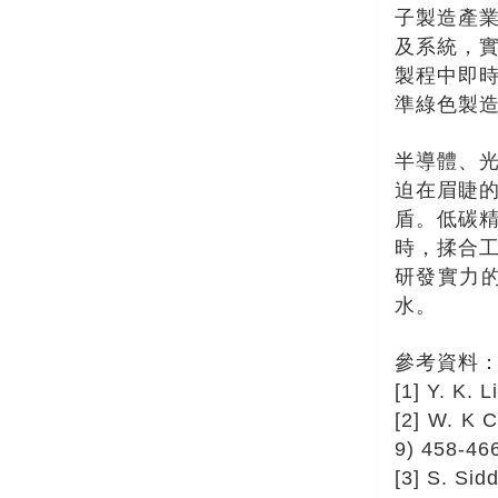
子製造產
及系統，
製程中即
準綠色製
半導體、
迫在眉睫
盾。低碳
時，揉合
研發實力
水。
參考資料
[1] Y. K. 
[2] W. K 
9) 458-46
[3] S. Sid