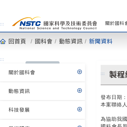
到
主
要
內
關於國科
:::
容
回首頁
國科會
動態資訊
新聞資料
:::
關於國科會
製程
:::
動態資訊
發布日期：
本案聯絡人:
科技發展
為協助我
國科會長