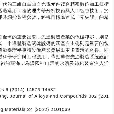
世代的三維自由曲面光電元件複合精密數位加工技術
透過運用工程物理力學分析技術與人工智慧技術，於
即時調控製程參數，終極目標為達成「零失誤」的精
是全球的重要議題，先進製造產業的低碳淨零，則是
者，半導體製造關鍵設備的國產自主化則是重要的後
帶動臺灣半導體設備產業發展出更多靈活的奇兵。同
礎科學研究與工程應用，帶動整體先進製造系統設計
技術的藍海，為護國神山群的永續及綠色製造注入活
aces 6 (2014) 14576-14582
uang. Journal of Alloys and Compounds 802 (201
ing Materials 24 (2022) 2101069