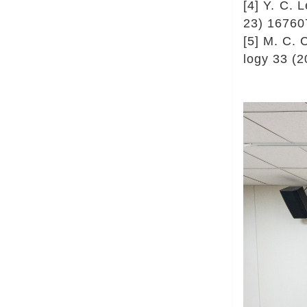
[4] Y. C. 
23) 16760
[5] M. C. 
logy 33 (