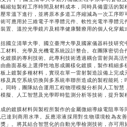
大幅縮短製程工序時間及材料成本，同時具備靈活的製
常壓常溫下進行，並將原本多道工序縮減為一次工序即
技術可應用於三維電子半導體元件、軟性光電半導體元
示裝置、溫控光學鏡片及精準健康醫療用的個人化穿戴
包括國立清華大學、國立臺灣大學及國家儀器科技研究
化工材料、光學及光機電系統設計整合。在團隊密切合
樣化鍍膜的專利技術。此專利技術透過耦合雷射與高活
自由曲面基板上選擇性地形成圖樣化鍍膜，製作精細多
基板上鍍製多種材料，實現在單一雷射製造設備上完成
偏移及真空系統切換與多系統串聯所造成的製程能耗；
勢。同時，團隊結合運用工程物理模擬分析與人工智慧
合模擬、人工智慧及光學即時監測分析等技術，提升製
完成的鍍膜材料與製程所製作的金屬微細導線電阻率等
也已達到商用水準。反應溶液採用對生物環境較為友
技獎」。將其結合智慧化的自動光學檢測技術，亦可用