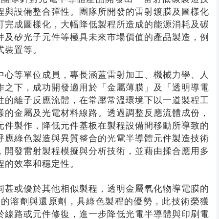
程與設備整合彈性。團隊所開發的雷射鍍膜及圖樣化
可完成圖樣化，大幅降低製程所造成的能源消耗及碳
件及矽光子元件等極具未來市場價值的產品製造，例
式裝置等。
中心等單位成員，專長涵蓋雷射加工、機械力學、人
作之下，成功開發適用於「金屬薄膜」及「透明導電
性的離子反應流體，在常壓常溫環境下以一道製程工
樣的金屬及光電材料線路。透過調整反應流體成份，
元件製作，降低元件基板在製程設備間移動所導致的
呼應綠色製造與異質整合的光電半導體元件製造技術
，開發雷射製程模擬與分析技術，並藉由揉合應用多
程的效率和穩定性。
同甚或優於其他相似製程，透明金屬氧化物導電膜的
善的溶劑與還原劑，具綠色製程的優勢，此技術榮獲
於線路或元件修復，進一步降低光電半導體與印刷電