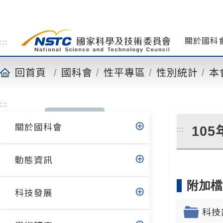
到
主
要
內
關於國科
:::
容
回首頁
國科會
性平專區
性別統計
本
:::
關於國科會
10
:::
動態資訊
附加檔
科技發展
科技