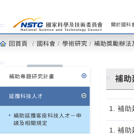
到
主
要
內
關於國科
:::
容
回首頁
國科會
學術研究
補助獎勵辦法
:::
補助專題研究計畫
補助
:::
延攬科技人才
1. 
補助延攬客座科技人才－申
請及相關規定
1. 補