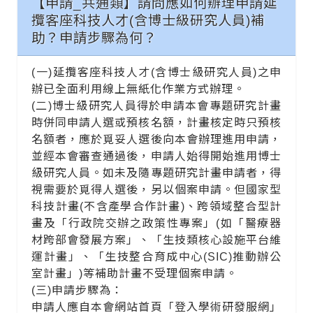
【申請_共通類】請問應如何辦理申請延
攬客座科技人才(含博士級研究人員)補
助？申請步驟為何？
(一)延攬客座科技人才(含
博士級研究人員
)之申
辦已全面利用線上無紙化作業方式辦理。
(二)博士
級
研究人員得於申請本會專題研究計畫
時併同申請人選或預核名額，計畫核定時只預核
名額者，應於覓妥人選後向本會辦理進用申請，
並經本會審查通過後，申請人始得開始進用博士
級
研究人員。如未及隨專題研究計畫申請者，得
視需要於覓得人選後，另以個案申請。但國家型
科技計畫(不含產學合作計畫)、跨領域整合型計
畫及「行政院交辦之政策性專案」(如「醫療器
材跨部會發展方案」、「生技類核心設施平台維
運計畫」、「生技整合育成中心(SIC)推動辦公
室計畫」)等補助計畫不受理個案申請。
(三)申請步驟為：
申請人應自本會網站首頁「登入學術研發服網」